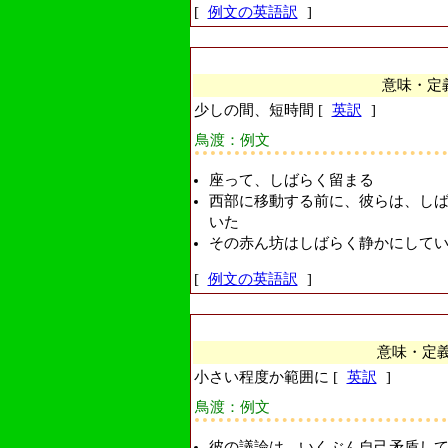
[
例文の英語訳
]
意味・定
少しの間、短時間 [
英訳
]
鳥渡：例文
座って、しばらく留まる
西部に移動する前に、彼らは、し
いた
その赤ん坊はしばらく静かにして
[
例文の英語訳
]
意味・定
小さい程度か範囲に [
英訳
]
鳥渡：例文
彼の議論は、いくぶん自己矛盾し