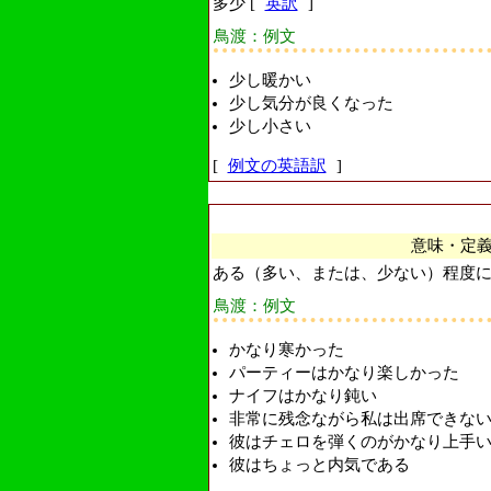
多少 [
英訳
]
鳥渡：例文
少し暖かい
少し気分が良くなった
少し小さい
[
例文の英語訳
]
意味・定
ある（多い、または、少ない）程度にお
鳥渡：例文
かなり寒かった
パーティーはかなり楽しかった
ナイフはかなり鈍い
非常に残念ながら私は出席できな
彼はチェロを弾くのがかなり上手
彼はちょっと内気である