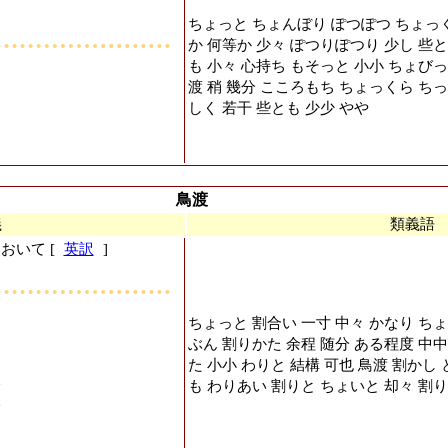
ちょっと ちょんぼり ぽつぽつ ちょっく
か 何等か 少々 ぽつりぽつり 少し 些と
も 小々 心持ち もそっと 小小 ちょびっ
渡 稍 幾分 こころもち ちょっくら ちっ
しく 若干 些とも 少少 やや
鳥渡
義
類義語
いて [
英訳
]
ちょっと 割合い 一寸 中々 かなり ちょ
ぶん 割りかた 余程 随分 ある程度 中中
た 小小 わりと 結構 可也 鳥渡 割かし
い
も わりあい 割りと ちょいと 却々 割
い