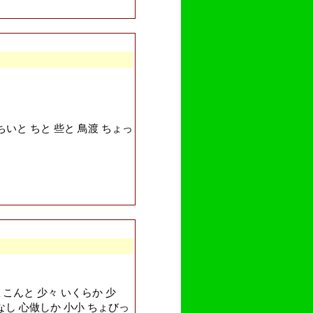
ちいと ちと 些と 鳥渡 ちょっ
ょこんと 少々 いくらか 少
ろなし 心做しか 小小 ちょびっ