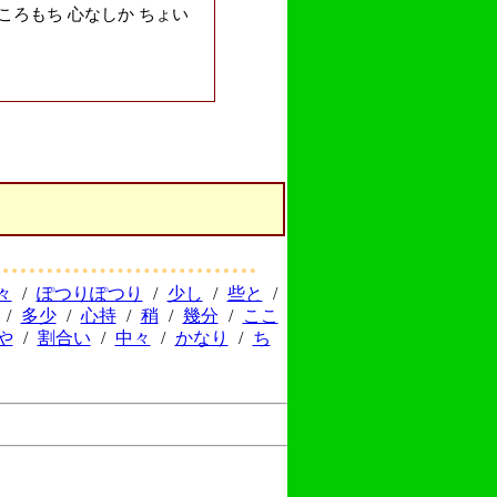
こころもち 心なしか ちょい
々
/
ぽつりぽつり
/
少し
/
些と
/
/
多少
/
心持
/
稍
/
幾分
/
ここ
や
/
割合い
/
中々
/
かなり
/
ち