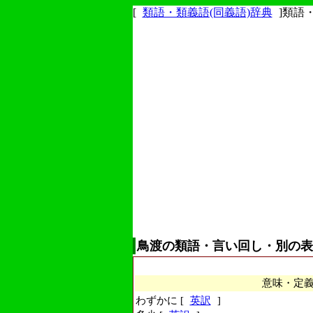
[
類語・類義語(同義語)辞典
]類語
鳥渡の類語・言い回し・別の表
意味・定
わずかに [
英訳
]