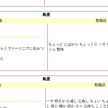
鳥渡
義
類義語
ちょっと とばかり ちょっくり 一寸 
ばらくヴァージニアに住みつ
くら 暫時
いた
鳥渡
義
類義語
一寸 些さか 心成し 心為し ちょい ち
し 些と 聊か 些か 小々 心持ち ここ
ていた