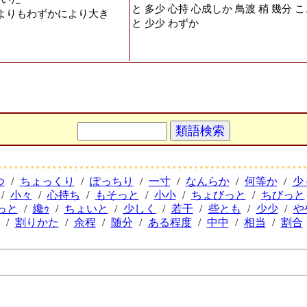
と 多少 心持 心成しか 鳥渡 稍 幾分 
よりもわずかにより大き
と 少少 わずか
つ
/
ちょっくり
/
ぽっちり
/
一寸
/
なんらか
/
何等か
/
少
/
小々
/
心持ち
/
もそっと
/
小小
/
ちょびっと
/
ちびっと
っと
/
纔ｩ
/
ちょいと
/
少しく
/
若干
/
些とも
/
少少
/
や
/
割りかた
/
余程
/
随分
/
ある程度
/
中中
/
相当
/
割合