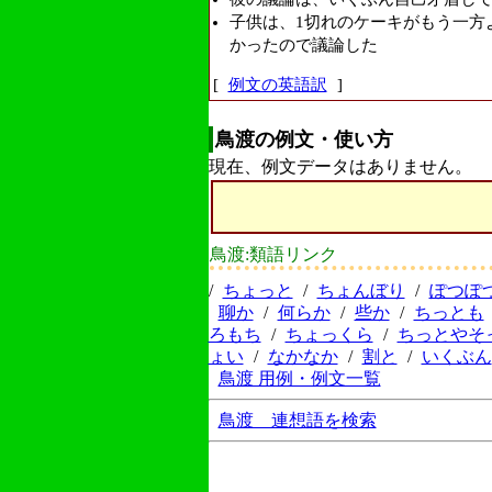
子供は、1切れのケーキがもう一方
かったので議論した
[
例文の英語訳
]
鳥渡の例文・使い方
現在、例文データはありません。
鳥渡:類語リンク
/
ちょっと
/
ちょんぼり
/
ぽつぽ
聊か
/
何らか
/
些か
/
ちっとも
ろもち
/
ちょっくら
/
ちっとやそ
ょい
/
なかなか
/
割と
/
いくぶん
鳥渡 用例・例文一覧
鳥渡 連想語を検索