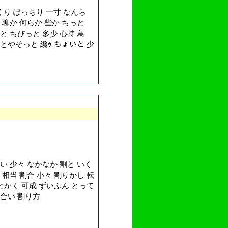
り ぽっちり 一寸 なんら
 聊か 何らか 些か ちっと
と ちびっと 多少 心持 鳥
とやそっと 纔ｩ ちょいと 少
い 少々 なかなか 割と いく
 相当 割合 小々 割りかし 転
 とかく 可成 ずいぶん とって
り合い 割り方