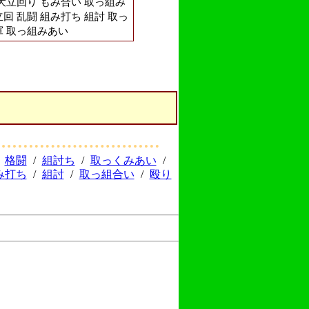
 大立回り もみ合い 取っ組み
回 乱闘 組み打ち 組討 取っ
軍 取っ組みあい
格闘
/
組討ち
/
取っくみあい
/
み打ち
/
組討
/
取っ組合い
/
殴り