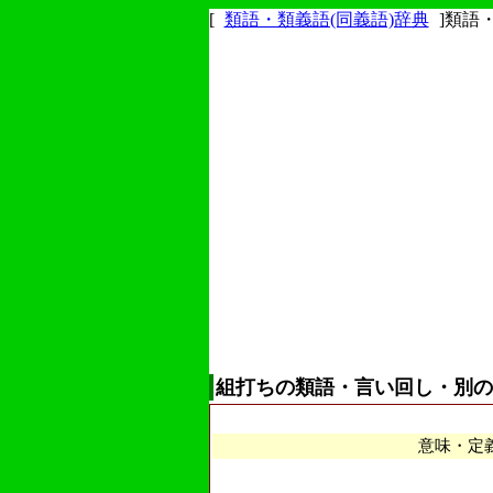
[
類語・類義語(同義語)辞典
]類語
組打ちの類語・言い回し・別の
意味・定