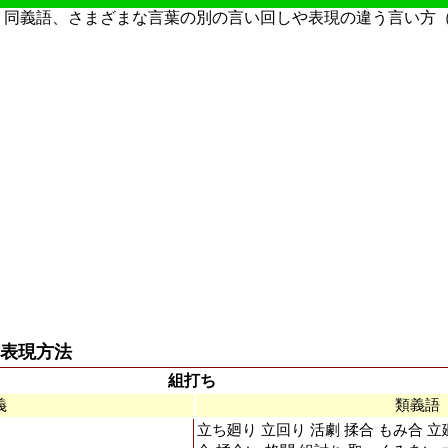
・同義語、さまざまな言葉の別の言い回しや表現の違う言い方
表現方法
組打ち
義
類義語
立ち廻り 立回り 活劇 揉合 もみ合 立