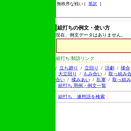
無秩序な戦い [
英訳
]
組打ちの例文・使い方
現在、例文データはありません。
組打ち:類語リンク
/
立ち廻り
/
立回り
/
活劇
/
揉合
大立回り
/
もみ合い
/
取っ組み
合い
/
揉みあい
/
乱軍
/
取っ組み
組打ち 用例・例文一覧
組打ち 連想語を検索