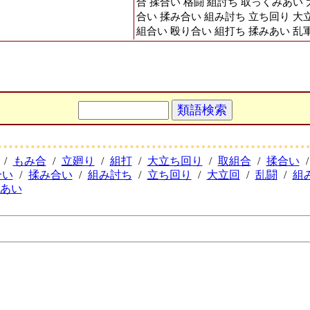
合 揉合い 格闘 組討ち 取っくみあい
合い 揉み合い 組み討ち 立ち回り 大立
組合い 殴り合い 組打ち 揉みあい 乱
/
もみ合
/
立廻り
/
組打
/
大立ち回り
/
取組合
/
揉合い
/
合い
/
揉み合い
/
組み討ち
/
立ち回り
/
大立回
/
乱闘
/
組
あい