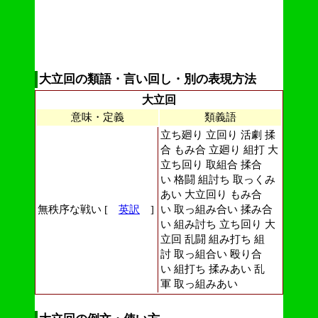
大立回の類語・言い回し・別の表現方法
大立回
意味・定義
類義語
立ち廻り 立回り 活劇 揉
合 もみ合 立廻り 組打 大
立ち回り 取組合 揉合
い 格闘 組討ち 取っくみ
あい 大立回り もみ合
無秩序な戦い [
英訳
]
い 取っ組み合い 揉み合
い 組み討ち 立ち回り 大
立回 乱闘 組み打ち 組
討 取っ組合い 殴り合
い 組打ち 揉みあい 乱
軍 取っ組みあい