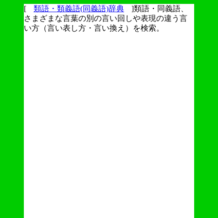
[
類語・類義語(同義語)辞典
]類語・同義語、
さまざまな言葉の別の言い回しや表現の違う言
い方（言い表し方・言い換え）を検索。