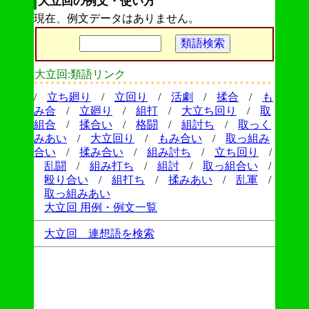
大立回の例文・使い方
現在、例文データはありません。
大立回:類語リンク
/
立ち廻り
/
立回り
/
活劇
/
揉合
/
も
み合
/
立廻り
/
組打
/
大立ち回り
/
取
組合
/
揉合い
/
格闘
/
組討ち
/
取っく
みあい
/
大立回り
/
もみ合い
/
取っ組み
合い
/
揉み合い
/
組み討ち
/
立ち回り
/
乱闘
/
組み打ち
/
組討
/
取っ組合い
/
殴り合い
/
組打ち
/
揉みあい
/
乱軍
/
取っ組みあい
大立回 用例・例文一覧
大立回 連想語を検索