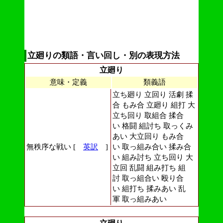
立廻りの類語・言い回し・別の表現方法
立廻り
意味・定義
類義語
立ち廻り 立回り 活劇 揉
合 もみ合 立廻り 組打 大
立ち回り 取組合 揉合
い 格闘 組討ち 取っくみ
あい 大立回り もみ合
無秩序な戦い [
英訳
]
い 取っ組み合い 揉み合
い 組み討ち 立ち回り 大
立回 乱闘 組み打ち 組
討 取っ組合い 殴り合
い 組打ち 揉みあい 乱
軍 取っ組みあい