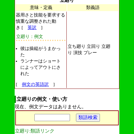
立廻り
意味・定義
類義語
器用さと技能を要求する
慎重な調整された動
き [
英訳
]
立廻り：例文
立ち廻り 立回り 立廻
彼は操縦がうまかっ
り 演技 プレー
た
ランナーはショート
によってアウトにさ
れた
[
例文の英語訳
]
立廻りの例文・使い方
現在、例文データはありません。
立廻り:類語リンク