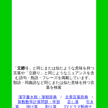
「
立廻り
」と同じまたは似たような意味を持つ
言葉や「立廻り」と同じようなニュアンスを含
む語句・熟語・フレーズを掲載しています。
類語・同義語など同じまたは似た意味を持つ言
葉を検索
漢字書き順・筆順辞典
/
文章言葉辞典
/
算数数学計算問題・学習
足し算
引き
算
掛け算
割り算
TVドラマ動画ナ