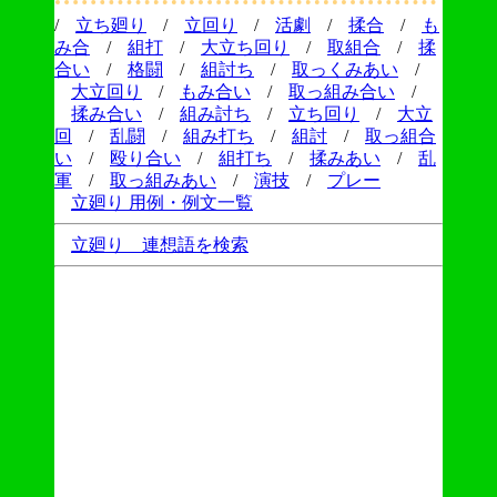
/
立ち廻り
/
立回り
/
活劇
/
揉合
/
も
み合
/
組打
/
大立ち回り
/
取組合
/
揉
合い
/
格闘
/
組討ち
/
取っくみあい
/
大立回り
/
もみ合い
/
取っ組み合い
/
揉み合い
/
組み討ち
/
立ち回り
/
大立
回
/
乱闘
/
組み打ち
/
組討
/
取っ組合
い
/
殴り合い
/
組打ち
/
揉みあい
/
乱
軍
/
取っ組みあい
/
演技
/
プレー
立廻り 用例・例文一覧
立廻り 連想語を検索