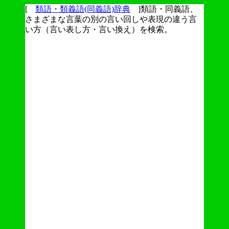
[
類語・類義語(同義語)辞典
]類語・同義語、
さまざまな言葉の別の言い回しや表現の違う言
い方（言い表し方・言い換え）を検索。