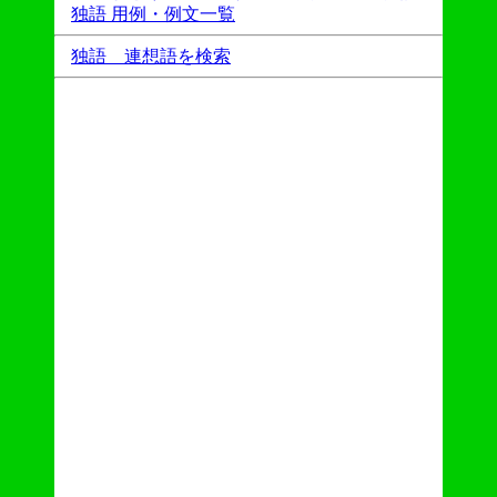
独語 用例・例文一覧
独語 連想語を検索