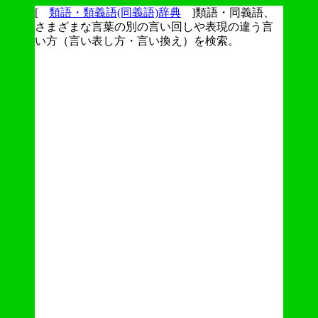
[
類語・類義語(同義語)辞典
]類語・同義語、
さまざまな言葉の別の言い回しや表現の違う言
い方（言い表し方・言い換え）を検索。