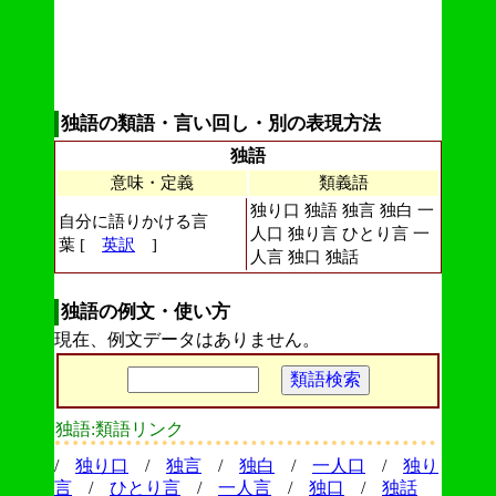
独語の類語・言い回し・別の表現方法
独語
意味・定義
類義語
独り口 独語 独言 独白 一
自分に語りかける言
人口 独り言 ひとり言 一
葉 [
英訳
]
人言 独口 独話
独語の例文・使い方
現在、例文データはありません。
独語:類語リンク
/
独り口
/
独言
/
独白
/
一人口
/
独り
言
/
ひとり言
/
一人言
/
独口
/
独話