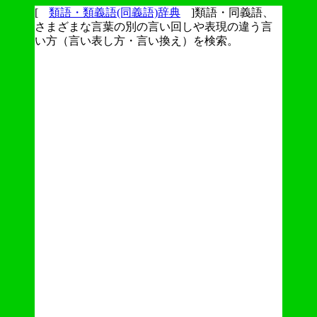
[
類語・類義語(同義語)辞典
]類語・同義語、
さまざまな言葉の別の言い回しや表現の違う言
い方（言い表し方・言い換え）を検索。