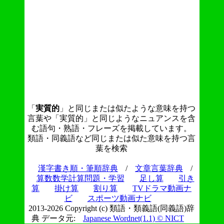
「
実質的
」と同じまたは似たような意味を持つ
言葉や「実質的」と同じようなニュアンスを含
む語句・熟語・フレーズを掲載しています。
類語・同義語など同じまたは似た意味を持つ言
葉を検索
漢字書き順・筆順辞典
/
文章言葉辞典
/
算数数学計算問題・学習
足し算
引き
算
掛け算
割り算
TVドラマ動画ナ
ビ
スポーツ動画ナビ
2013-2026 Copyright (c) 類語・類義語(同義語)辞
典 データ元:
Japanese Wordnet(1.1) © NICT