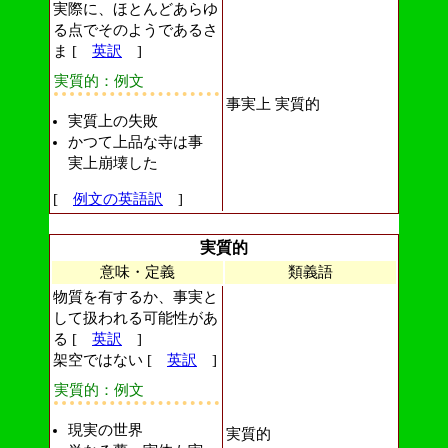
実際に、ほとんどあらゆ
る点でそのようであるさ
ま [
英訳
]
実質的：例文
事実上 実質的
実質上の失敗
かつて上品な寺は事
実上崩壊した
[
例文の英語訳
]
実質的
意味・定義
類義語
物質を有するか、事実と
して扱われる可能性があ
る [
英訳
]
架空ではない [
英訳
]
実質的：例文
現実の世界
実質的