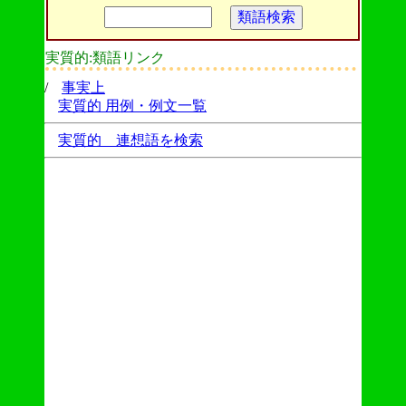
実質的:類語リンク
/
事実上
実質的 用例・例文一覧
実質的 連想語を検索