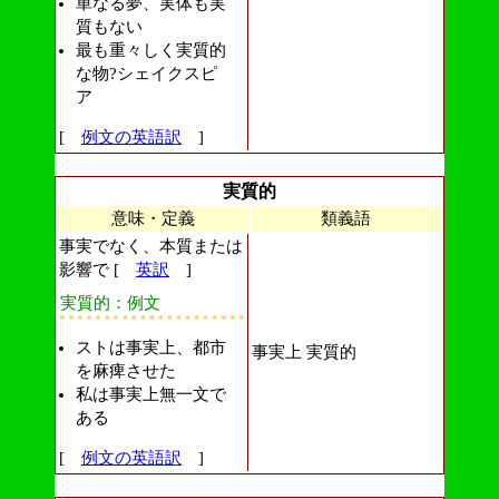
単なる夢、実体も実
質もない
最も重々しく実質的
な物?シェイクスピ
ア
[
例文の英語訳
]
実質的
意味・定義
類義語
事実でなく、本質または
影響で [
英訳
]
実質的：例文
ストは事実上、都市
事実上 実質的
を麻痺させた
私は事実上無一文で
ある
[
例文の英語訳
]