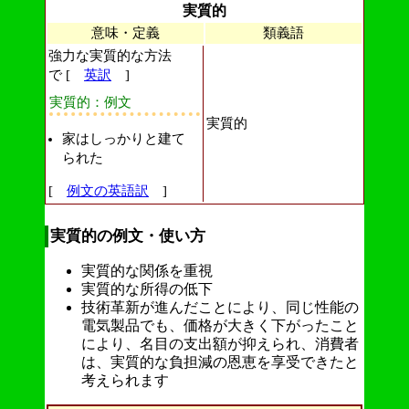
実質的
意味・定義
類義語
強力な実質的な方法
で [
英訳
]
実質的：例文
実質的
家はしっかりと建て
られた
[
例文の英語訳
]
実質的の例文・使い方
実質的な関係を重視
実質的な所得の低下
技術革新が進んだことにより、同じ性能の
電気製品でも、価格が大きく下がったこと
により、名目の支出額が抑えられ、消費者
は、実質的な負担減の恩恵を享受できたと
考えられます