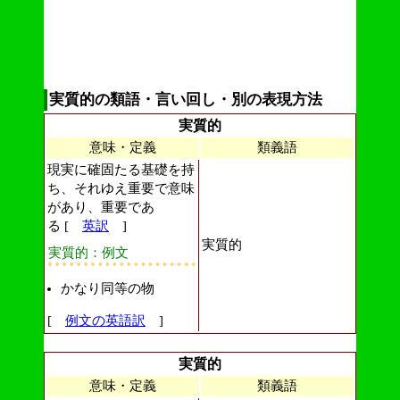
実質的の類語・言い回し・別の表現方法
実質的
意味・定義
類義語
現実に確固たる基礎を持
ち、それゆえ重要で意味
があり、重要であ
る [
英訳
]
実質的
実質的：例文
かなり同等の物
[
例文の英語訳
]
実質的
意味・定義
類義語